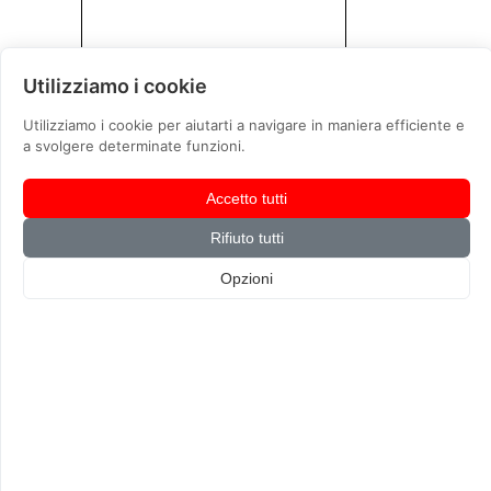
Utilizziamo i cookie
NEWSLETTER
Utilizziamo i cookie per aiutarti a navigare in maniera efficiente e
a svolgere determinate funzioni.
Nome
Cognome
Accetto tutti
Email
Rifiuto tutti
Telefono
Opzioni
Citta
CATEGORIE